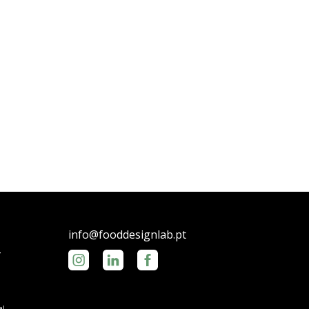
5
info@fooddesignlab.pt
4
1
6
al.