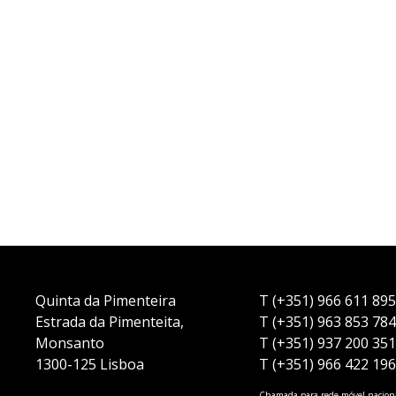
Quinta da Pimenteira
T (+351) 966 611 89
Estrada da Pimenteita,
T (+351) 963 853 78
Monsanto
T (+351) 937 200 35
1300-125 Lisboa
T (+351) 966 422 19
Chamada para rede móvel nacion