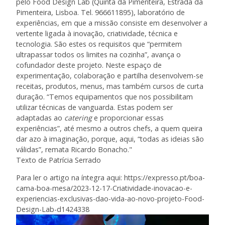
pelo
Food Design Lab
(Quinta da Pimenteira, Estrada da
Pimenteira, Lisboa. Tel. 966611895), laboratório de
experiências, em que a missão consiste em desenvolver a
vertente ligada à inovação, criatividade, técnica e
tecnologia. São estes os requisitos que “permitem
ultrapassar todos os limites na cozinha”, avança o
cofundador deste projeto. Neste espaço de
experimentação, colaboração e partilha desenvolvem-se
receitas, produtos, menus, mas também cursos de curta
duração. “Temos equipamentos que nos possibilitam
utilizar técnicas de vanguarda. Estas podem ser
adaptadas ao
catering
e proporcionar essas
experiências”, até mesmo a outros chefs, a quem queira
dar azo à imaginação, porque, aqui, “todas as ideias são
válidas”, remata Ricardo Bonacho."
Texto de Patrícia Serrado
Para ler o artigo na íntegra aqui:
https://expresso.pt/boa-
cama-boa-mesa/2023-12-17-Criatividade-inovacao-e-
experiencias-exclusivas-dao-vida-ao-novo-projeto-Food-
Design-Lab-d1424338