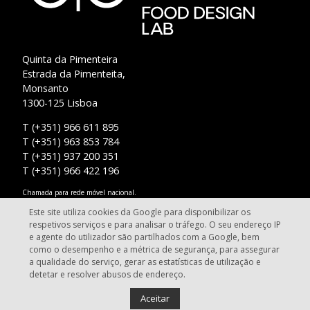
Quinta da Pimenteira
Estrada da Pimenteita,
Monsanto
1300-125 Lisboa
T (+351) 966 611 895
T (+351) 963 853 784
T (+351) 937 200 351
T (+351) 966 422 196
Chamada para rede móvel nacional.
Este site utiliza cookies da Google para disponibilizar os
info@fooddesignlab.pt
respetivos serviços e para analisar o tráfego. O seu endereço IP
e agente do utilizador são partilhados com a Google, bem
como o desempenho e a métrica de segurança, para assegurar
a qualidade do serviço, gerar as estatísticas de utilização e
detetar e resolver abusos de endereço.
Food Design Lab - Lisbon. Todos os direitos reservados.
Aceitar