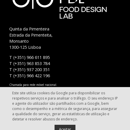
Quinta da Pimenteira
Estrada da Pimenteita,
Monsanto
1300-125 Lisboa
T (+351) 966 611 895
T (+351) 963 853 784
T (+351) 937 200 351
T (+351) 966 422 196
Chamada para rede móvel nacional.
Este site utiliza cookies da Google para disponibilizar os
info@fooddesignlab.pt
respetivos serviços e para analisar o tráfego. O seu endereço IP
e agente do utilizador são partilhados com a Google, bem
como o desempenho e a métrica de segurança, para assegurar
a qualidade do serviço, gerar as estatísticas de utilização e
detetar e resolver abusos de endereço.
Food Design Lab - Lisbon. Todos os direitos reservados.
Aceitar