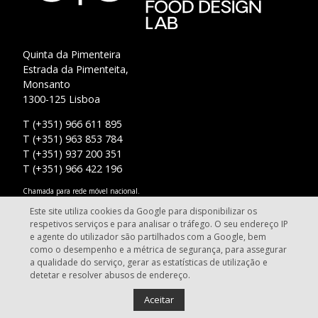
Quinta da Pimenteira
Estrada da Pimenteita,
Monsanto
1300-125 Lisboa
T (+351) 966 611 895
T (+351) 963 853 784
T (+351) 937 200 351
T (+351) 966 422 196
Chamada para rede móvel nacional.
Este site utiliza cookies da Google para disponibilizar os
info@fooddesignlab.pt
respetivos serviços e para analisar o tráfego. O seu endereço IP
e agente do utilizador são partilhados com a Google, bem
como o desempenho e a métrica de segurança, para assegurar
a qualidade do serviço, gerar as estatísticas de utilização e
detetar e resolver abusos de endereço.
Food Design Lab - Lisbon. Todos os direitos reservados.
Aceitar